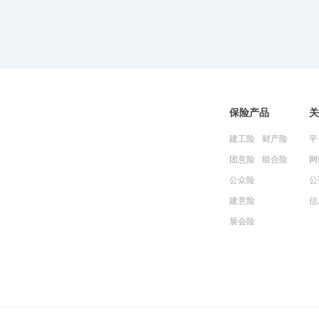
保险产品
关
建工险
财产险
平
团意险
组合险
网
公众险
公
建意险
信
展会险