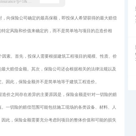
https://app.hxbaoxian.com/insurance?p=1&l=20&t=5&c=0&sourceType=web
险时，向保险公司确定的最高保额，即投保人希望获得的最大赔偿
的特定风险和价值来确定的，而不是简单地与项目的总造价相
多个因素。首先，投保人需要根据建筑工程项目的规模、性质、价
的最大赔偿金额。其次，保险公司还会根据相关的法律法规以及
定。因此，保险金额并不是简单地等于建筑工程造价。
工程造价之间存在差异的主要原因是，保险金额是针对一切险的赔
值。一切险的赔偿范围可能包括施工现场的各类设备、材料、人
。因此，保险金额需要充分考虑到项目的整体价值和可能的损失