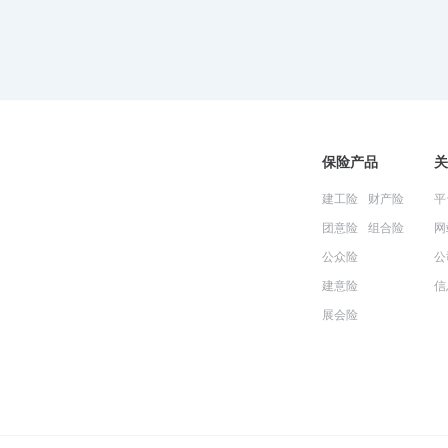
保险产品
关
建工险
财产险
平
团意险
组合险
网
公众险
公
建意险
信
展会险