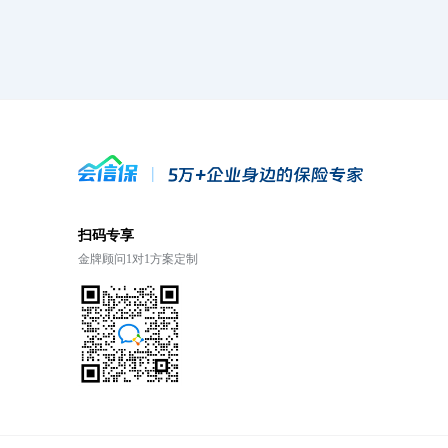
扫码专享
金牌顾问1对1方案定制