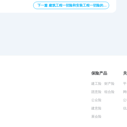
下一篇 建筑工程一切险和安装工程一切险的区别？
保险产品
关
建工险
财产险
平
团意险
组合险
网
公众险
公
建意险
信
展会险