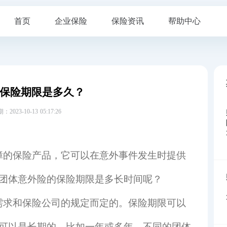
首页
企业保险
保险资讯
帮助中心
保险期限是多久？
23-10-13 05:17:26
障的保险产品，它可以在意外事件发生时提供
团体意外险的保险期限是多长时间呢？
需求和保险公司的规定而定的。保险期限可以
可以是长期的，比如一年或多年。不同的团体