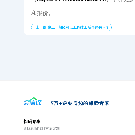
和报价。
上一篇 建工一切险可以工程竣工后再购买吗？
扫码专享
金牌顾问1对1方案定制