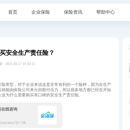
首页
企业保险
保险资讯
帮助中心
买安全生产责任险‍？
21-03-17 01:03:12
种保险类型，对于企业来说这是非常有利的一个险种，因为在生产
后就能由保险公司来分担赔付压力，所以很多地方都已经在开始
企业为什么需要购买有口碑的安全生产责任险‍。
问在线咨询
https://app.hxbaoxian.com/insurance?p=1&l=20&t=0&c=0&sourceType=web