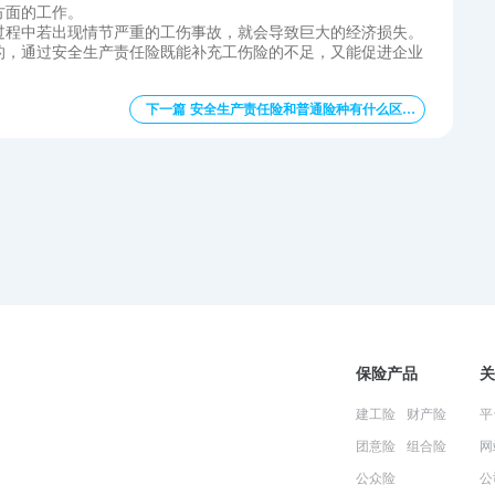
方面的工作。
过程中若出现情节严重的工伤事故，就会导致巨大的经济损失。
的，通过安全生产责任险‍既能补充工伤险的不足，又能促进企业
下一篇 安全生产责任险‍和普通险种有什么区别？
保险产品
关
建工险
财产险
平
团意险
组合险
网
公众险
公