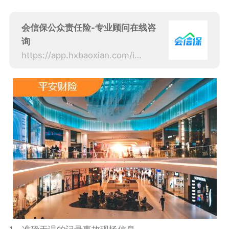
会信保公众责任险-专业顾问在线咨
询
https://app.hxbaoxian.com/insurance?p=1&l=20&t=1&c=0&sourceType=web