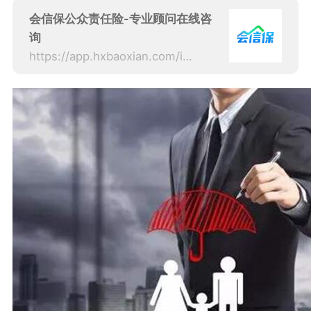
会信保公众责任险-专业顾问在线咨
询
https://app.hxbaoxian.com/insurance?p=1&l=20&t=1&c=0&sourceType=web