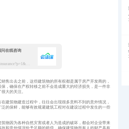
顾问在线咨询
https://app.hxbaoxian.com/insurance?p=1&l=20&t=5&c=0&sourceType=web
式销售出去之前，这些建筑物的所有权都是属于房产开发商的，
投保，确保在产权转移之前不会造成重大的经济损失，是一件非
了很大的关注。
方在建筑物建造过程中，往往会出现很多意料不到的意外情况，
广泛的保鲜，能够有效规避建筑工程对在建设过程中发生的一些
建筑物因为各种自然灾害或者人为造成的破坏，都会对企业带来
事故和意外情况给予足额的赔偿，确保建筑物所有人的财产具有