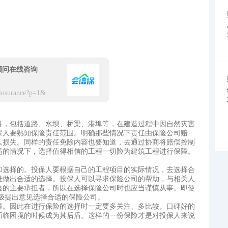
顾问在线咨询
https://app.hxbaoxian.com/insurance?p=1&l=20&t=5&c=0&sourceType=web
目，包括道路、水坝、桥梁、港埠等，在建造过程中因自然灾害
保人要熟知保险责任范围。明确那些情况下责任由保险公司赔
人损失。同样的责任免除内容也要知道，去通过协商将赔偿控制
适的情况下，选择值得相信的工程一切险为建筑工程进行保障。
和选择的。投保人要根据自己的工程项目的实际情况，去选择合
难做出合适的选择。投保人可以寻求保险公司的帮助，与相关人
险的主要承担者，所以在选择保险公司时也应当谨慎从事。即使
极提出意见选择合适的保险公司。
障。因此在进行保险的选择时一定要多关注、多比较。口碑好的
面临困境的时候成为其后盾。这样的一份保险才是对投保人来说