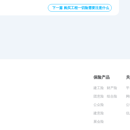
下一篇 购买工程一切险需要注意什么
保险产品
关
建工险
财产险
平
团意险
组合险
网
公众险
公
建意险
信
展会险