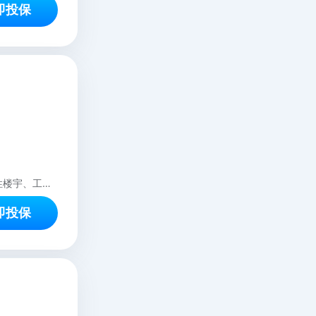
即投保
本方案仅适用于室内经营性质的商铺、办公场所等；本方案不适用于承保整体综合性楼宇、工厂、停车场、游泳馆、浴池、住宿酒店、仓库、室外场所等，如有需求敬请咨询客服。
即投保