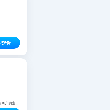
即投保
本保险产品只适用于承保年龄16-65周岁（含65周岁）的商业综合体商铺及写字楼内商户的室内装修工人。在装修过程中遭受意外伤害，保险人按照本保险合同的约定承担保险金给付责任。 本保险合同所称意外伤害，指以外来的、突发的、非本意的和非疾病的客观事件为直接且单独的原因致使身体受到的伤害。