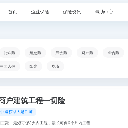
首页
企业保险
保险资讯
帮助中心
公众险
建意险
展会险
财产险
组合险
中国人保
阳光
华农
商户建筑工程一切险
，快速获取入场许可
目工期，最短可保3天内工程，最长可保6个月内工程