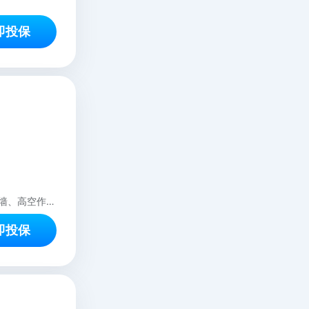
即投保
工人年龄为16-65岁，本产品仅承保4类室内装修工人。不适用被保险人从事楼宇外墙、高空作业等行业。不适用劳务派遣公司投保。
即投保