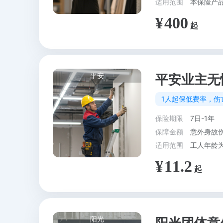
适用范围
本保险产
400
平安
平安业主无
1人起保低费率，伤
保险期限
7日-1年
保障金额
意外身故伤
适用范围
11.2
阳光