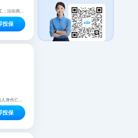
购物中心及写字楼的商户装修、撤柜拆除、围挡搭建、舞台/展台搭建、公共区域施工；沿街商铺的室内装修、撤柜拆除、围挡搭建
即投保
购物中心、写字楼、沿街商铺内商户经营期间，因发生意外事故而造成第三方公众的人身伤亡、财产损失，由被保险人承担经济赔偿的责任。（具体详见：产品须知、免责声明、保险条款）
即投保