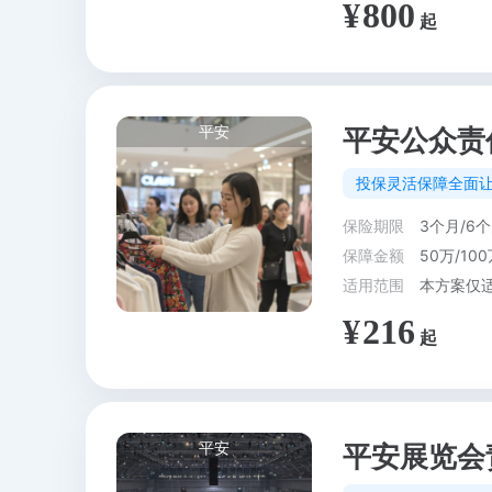
800
平安
平安公众责
投保灵活保障全面让
保险期限
3个月/6个
保障金额
50万/100
适用范围
216
平安
平安展览会