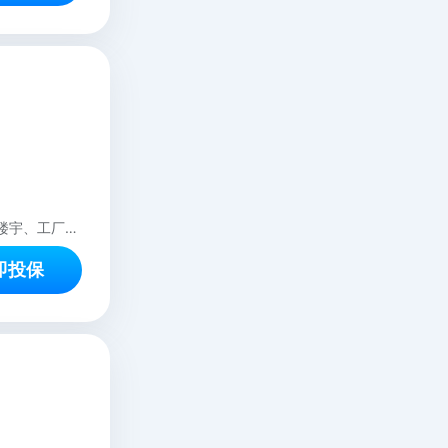
本方案仅适用于室内经营性质的商铺、办公场所等 本方案不适用于承保整体综合性楼宇、工厂、停车场、游泳馆、浴池、住宿酒店、仓库、室外场所等
即投保