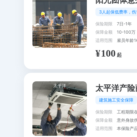
阳光团体意
3人起保低费率，伤
保险期限
7日-1年
保障金额
10-100万
适用范围
雇员年龄1
100
太平洋
太平洋产险
建筑施工安全保障
保险期限
工程期限在
保障金额
意外身故伤
适用范围