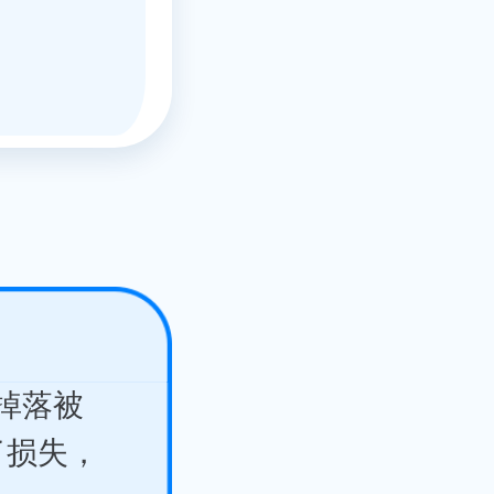
掉落被
了损失，