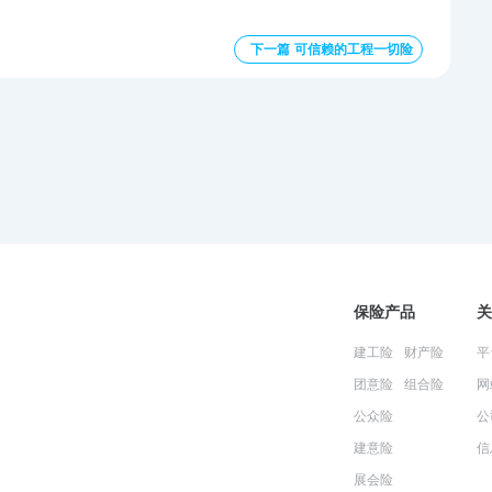
下一篇 可信赖的工程一切险
保险产品
关
建工险
财产险
平
团意险
组合险
网
公众险
公
建意险
信
展会险