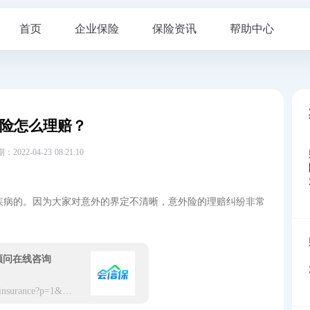
首页
企业保险
保险资讯
帮助中心
险怎么理赔？
22-04-23 08:21:10
疾病的。因为大家对意外的界定不清晰，意外险的理赔纠纷非常
顾问在线咨询
https://app.hxbaoxian.com/insurance?p=1&l=20&t=6&c=0&sourceType=web