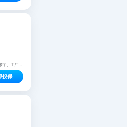
本方案仅适用于室内经营性质的商铺、办公场所等 本方案不适用于承保整体综合性楼宇、工厂、停车场、游泳馆、浴池、住宿酒店、仓库、室外场所等
即投保