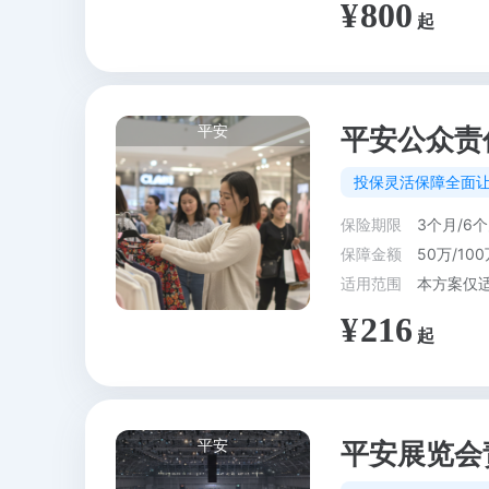
800
平安
平安公众责
投保灵活保障全面让
保险期限
3个月/6个
保障金额
50万/100
适用范围
216
平安
平安展览会