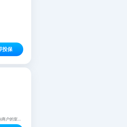
即投保
本保险产品只适用于承保年龄16-65周岁（含65周岁）的商业综合体商铺及写字楼内商户的室内装修工人。在装修过程中遭受意外伤害，保险人按照本保险合同的约定承担保险金给付责任。 本保险合同所称意外伤害，指以外来的、突发的、非本意的和非疾病的客观事件为直接且单独的原因致使身体受到的伤害。