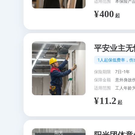
适用范围
本保险产
400
平安
平安业主无
1人起保低费率，伤
保险期限
7日-1年
保障金额
意外身故伤
适用范围
11.2
阳光