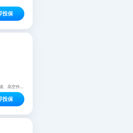
即投保
工人年龄为16-65岁，本产品仅承保4类室内装修工人。不适用被保险人从事楼宇外墙、高空作业等行业。不适用劳务派遣公司投保。
即投保