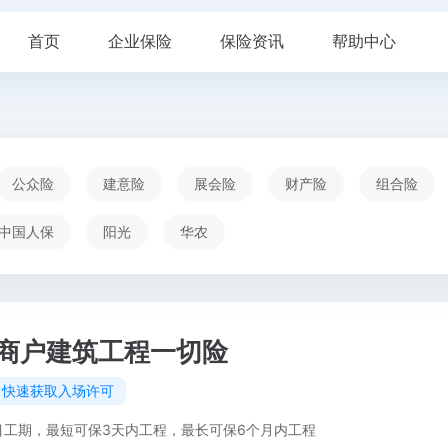
首页
企业保险
保险资讯
帮助中心
公众险
建意险
展会险
财产险
组合险
中国人保
阳光
华农
商户建筑工程一切险
，快速获取入场许可
目工期，最短可保3天内工程，最长可保6个月内工程