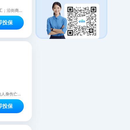
购物中心及写字楼的商户装修、撤柜拆除、围挡搭建、舞台/展台搭建、公共区域施工；沿街商铺的室内装修、撤柜拆除、围挡搭建
即投保
购物中心、写字楼、沿街商铺内商户经营期间，因发生意外事故而造成第三方公众的人身伤亡、财产损失，由被保险人承担经济赔偿的责任。（具体详见：产品须知、免责声明、保险条款）
即投保