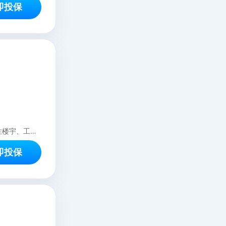
即投保
本方案仅适用于室内经营性质的商铺、办公场所等；本方案不适用于承保整体综合性楼宇、工厂、停车场、游泳馆、浴池、住宿酒店、仓库、室外场所等，如有需求敬请咨询客服。
即投保