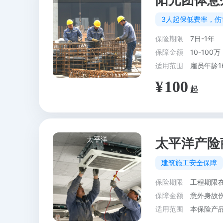
阳光团体意
3人起保低费率，伤
保险期限
7日-1年
保障金额
10-100万
适用范围
雇员年龄1
100
太平洋
太平洋产险
建筑施工安全保障
保险期限
工程期限在
保障金额
意外身故伤
适用范围